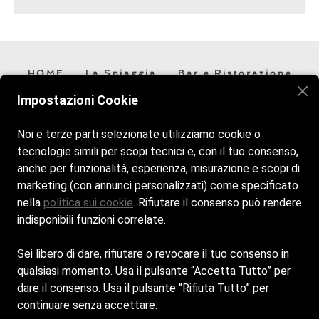
HOME
La Spiaggia
Bar e Ristorazione
Contatti
Impostazioni Cookie
Noi e terze parti selezionate utilizziamo cookie o
Veniteci a trovare vi aspettiamo! Siamo aperti tutti i giorni
tecnologie simili per scopi tecnici e, con il tuo consenso,
dalle 7:30 alle 19:30.
anche per funzionalità, esperienza, misurazione e scopi di
marketing (con annunci personalizzati) come specificato
nella
politica sui cookie
. Rifiutare il consenso può rendere
indisponibili funzioni correlate.
Cookie Policy
Sei libero di dare, rifiutare o revocare il tuo consenso in
Privacy Policy
qualsiasi momento. Usa il pulsante “Accetta Tutto” per
dare il consenso. Usa il pulsante “Rifiuta Tutto” per
continuare senza accettare.
© Copyright - Lido Arenella - Powered by