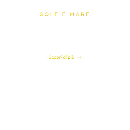
La nostra spiaggia
SOLE E MARE
Una spiaggia curata e accogliente, dove relax, comfort e
atmosfera si incontrano per rendere speciale ogni
giornata al mare.
Scopri di più